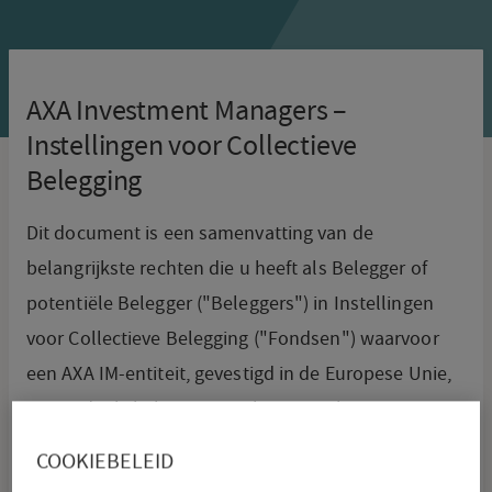
AXA Investment Managers –
Instellingen voor Collectieve
Belegging
Dit document is een samenvatting van de
belangrijkste rechten die u heeft als Belegger of
potentiële Belegger ("Beleggers") in Instellingen
voor Collectieve Belegging ("Fondsen") waarvoor
een AXA IM-entiteit, gevestigd in de Europese Unie,
optreedt als beheermaatschappij op basis van
Verordening (EU) 2019/1156 van het Europees
COOKIEBELEID
Parlement en de Raad betreffende het faciliteren