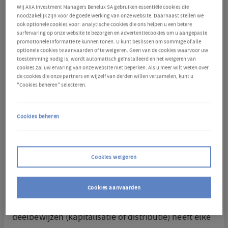
Wij AXA Investment Managers Benelux SA gebruiken essentiële cookies die
van de grensoverschrijdende distributie van
noodzakelijk zijn voor de goede werking van onze website. Daarnaast stellen we
ook optionele cookies voor: analytische cookies die ons helpen u een betere
Instellingen voor Collectieve Belegging.
surfervaring op onze website te bezorgen en advertentiecookies om u aangepaste
promotionele informatie te kunnen tonen. U kunt beslissen om sommige of alle
optionele cookies te aanvaarden of te weigeren. Geen van de cookies waarvoor uw
Deze samenvatting is geen uitputtende lijst van de
toestemming nodig is, wordt automatisch geïnstalleerd en het weigeren van
cookies zal uw ervaring van onze website niet beperken. Als u meer wilt weten over
rechten die beleggers kunnen hebben met
de cookies die onze partners en wijzelf van derden willen verzamelen, kunt u
"Cookies beheren" selecteren.
betrekking tot de Fondsen. Meer details vindt u in
het prospectus, de KIID, de statuten en/of het
Cookies beheren
beheersreglement (hierna de "Juridische
Fondsdocumenten" genoemd) van het betreffende
Fonds. Van deze samenvatting in het Nederlands is
Cookies weigeren
ook een versie in het Frans beschikbaar.
Cookies aanvaarden
Recht op inkomsten –
Afhankelijk van het type
deelbewijzen (kapitalisatie of distributie) heeft elke